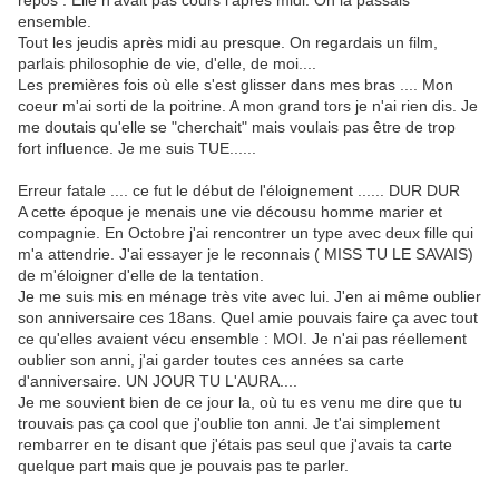
repos . Elle n'avait pas cours l'après midi. On la passais
ensemble.
Tout les jeudis après midi au presque. On regardais un film,
parlais philosophie de vie, d'elle, de moi....
Les premières fois où elle s'est glisser dans mes bras .... Mon
coeur m'ai sorti de la poitrine. A mon grand tors je n'ai rien dis. Je
me doutais qu'elle se "cherchait" mais voulais pas être de trop
fort influence. Je me suis TUE......
Erreur fatale .... ce fut le début de l'éloignement ...... DUR DUR
A cette époque je menais une vie décousu homme marier et
compagnie. En Octobre j'ai rencontrer un type avec deux fille qui
m'a attendrie. J'ai essayer je le reconnais ( MISS TU LE SAVAIS)
de m'éloigner d'elle de la tentation.
Je me suis mis en ménage très vite avec lui. J'en ai même oublier
son anniversaire ces 18ans. Quel amie pouvais faire ça avec tout
ce qu'elles avaient vécu ensemble : MOI. Je n'ai pas réellement
oublier son anni, j'ai garder toutes ces années sa carte
d'anniversaire. UN JOUR TU L'AURA....
Je me souvient bien de ce jour la, où tu es venu me dire que tu
trouvais pas ça cool que j'oublie ton anni. Je t'ai simplement
rembarrer en te disant que j'étais pas seul que j'avais ta carte
quelque part mais que je pouvais pas te parler.