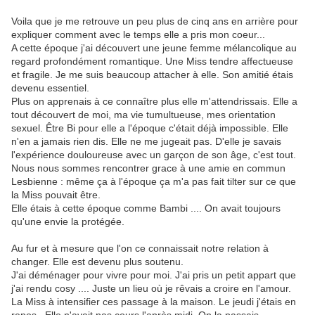
Voila que je me retrouve un peu plus de cinq ans en arrière pour
expliquer comment avec le temps elle a pris mon coeur...
A cette époque j'ai découvert une jeune femme mélancolique au
regard profondément romantique. Une Miss tendre affectueuse
et fragile. Je me suis beaucoup attacher à elle. Son amitié étais
devenu essentiel.
Plus on apprenais à ce connaître plus elle m'attendrissais. Elle a
tout découvert de moi, ma vie tumultueuse, mes orientation
sexuel. Être Bi pour elle a l'époque c'était déjà impossible. Elle
n'en a jamais rien dis. Elle ne me jugeait pas. D'elle je savais
l'expérience douloureuse avec un garçon de son âge, c'est tout.
Nous nous sommes rencontrer grace à une amie en commun
Lesbienne : même ça à l'époque ça m'a pas fait tilter sur ce que
la Miss pouvait être.
Elle étais à cette époque comme Bambi .... On avait toujours
qu'une envie la protégée.
Au fur et à mesure que l'on ce connaissait notre relation à
changer. Elle est devenu plus soutenu.
J'ai déménager pour vivre pour moi. J'ai pris un petit appart que
j'ai rendu cosy .... Juste un lieu où je rêvais a croire en l'amour.
La Miss à intensifier ces passage à la maison. Le jeudi j'étais en