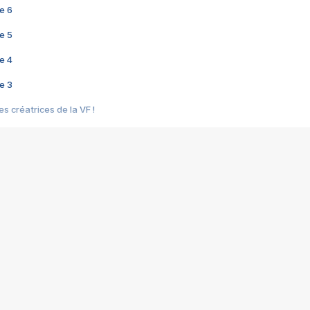
e 6
e 5
e 4
e 3
s créatrices de la VF !
e 2
e 1
e Mektoub My Love arrive enfin ! Rencontre avec Shaïn Boumedine et Sal
i : après Toni en famille
elle réalise le bouleversant Dites lui que je l'aime
ais ! Rencontre autour de Vie privée de Rebecca Zlotowski
 de Marguerite, Grave... Rencontre avec Ella Rumpf
 Les Rêveurs, un film intime sur la santé mentale