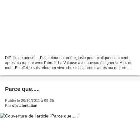
Difficile de pensé..... Petit retour en arrière, juste pour expliquer comment
après ma rupture avec l'abrutit, La Voleuse a à nouveau éloigner la Miss de
moi... En effet je suis retourner vivre chez mes parents après ma rupture.
Problème d'argent et autre...
Parce que.....
Publié le 20/10/2011 à 09:25
Par
ellelatentation