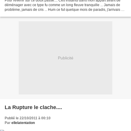
Pour revenir sur ce doux passé.... Ces instants dans mon appart avant de
déménager avec ce type fu comme un long fleuve tranquille ... Jamais de
problème, jamais de cris ... Hum ce fut quelque mois de paradis, j'arrivais à
l'époque à l'aimée sans souffrir...
Publicité
La Rupture le clache....
Publié le 22/10/2011 à 00:10
Par
ellelatentation