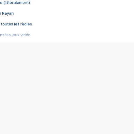
e (littéralement)
im Rayan
 toutes les règles
s les jeux vidéo
us choquant de Rockstar ? - Le scandale BULLY
e plus moche de Steam
du RÊVE tourne au CAUCHEMAR
pendant 8 heures
it… à tort
umiliés par un jeu vidéo
ire - Final Fantasy 8
ti un empire - Age of Empires
story DOFUS